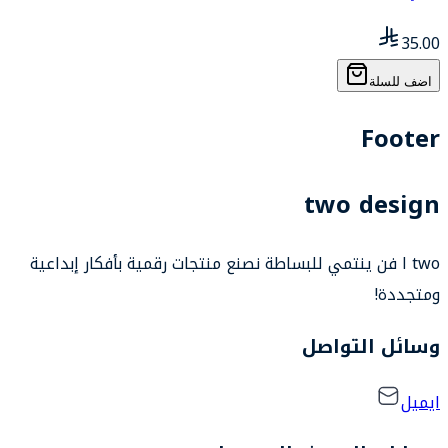
35.00
اضف للسلة
Footer
two design
two ا فن ينتمي للبساطة نصنع منتجات رقمية بأفكار إبداعية
ومتجددة!
وسائل التواصل
ايميل