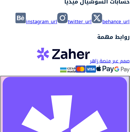
حسابات السوشيال ميديا
instagram_url
twitter_url
behance_url
روابط مهمة
صمم عبر منصة زاهر